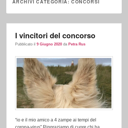
ARCHIVI CATEGORIA:
CONCORSI
I vincitori del concorso
Pubblicato il
9 Giugno 2020
da
Petra Rus
“io e il mio amico a 4 zampe ai tempi del
corona-virus” Ringraziamo di cuore chi ha