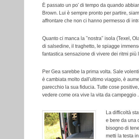
È passato un po' di tempo da quando abbiamo 
Brown. Lui è sempre pronto per partire, sia
affrontare che non ci hanno permesso di int
Quanto ci manca la "nostra" isola (Texel, O
di salsedine, il traghetto, le spiagge immens
fantastica sensazione di vivere dei ritmi più 
Per Gea sarebbe la prima volta. Sale volent
è cambiata molto dall'ultimo viaggio, è aume
parecchio la sua fiducia. Tutte cose positive
vedere come ora vive la vita da campeggio ..
La difficoltà
st
e bere da una c
bisogno di tener
metti la testa i