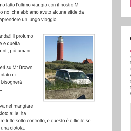
fatto l'ultimo viaggio con il nostro Mr
mo noi che abbiamo avuto alcune sfide da
raprendere un lungo viaggio.
landa)!
Il profumo
e e quella
lenti, più umani.
ieri su Mr Brown,
ntato di
, bisognerà
.
ava nel mangiare
iotola: lei ha
e tutto sotto controllo, e questo è difficile se
n una ciotola.