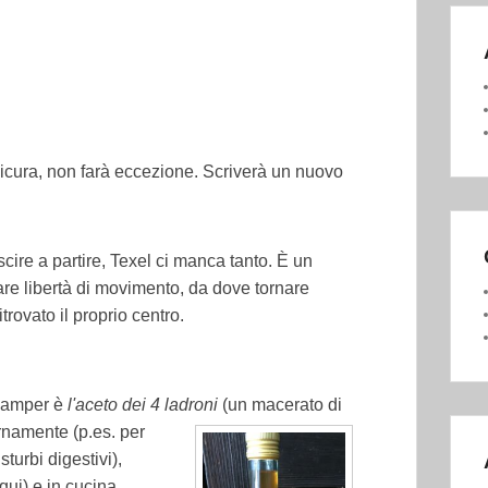
icura, non farà eccezione. Scriverà un nuovo
cire a partire, Texel ci manca tanto. È un
are libertà di movimento, da dove tornare
itrovato il proprio centro.
 camper è
l'aceto dei 4 ladroni
(un macerato di
rnamente (p.es. per
sturbi digestivi),
qui) e in cucina,