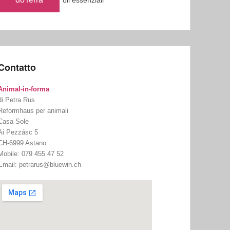
oli essenziali
Contatto
Animal-in-forma
di Petra Rus
Reformhaus per animali
Casa Sole
Ai Pezzásc 5
CH-6999 Astano
Mobile: 079 455 47 52
Email: petrarus@bluewin.ch