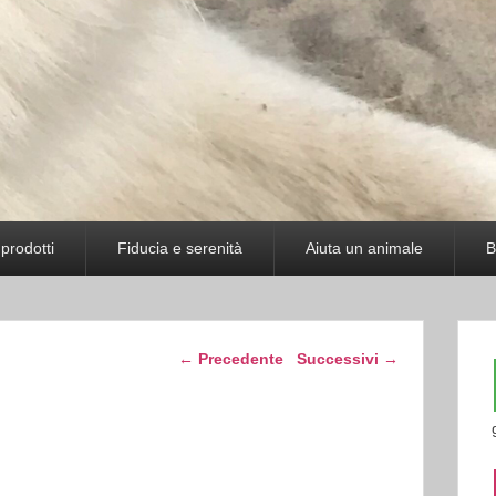
prodotti
Fiducia e serenità
Aiuta un animale
B
Navigazione articolo
←
Precedente
Successivi
→