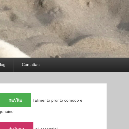
log
Contattaci
naVita
l’alimento pronto comodo e
genuino
doTerra