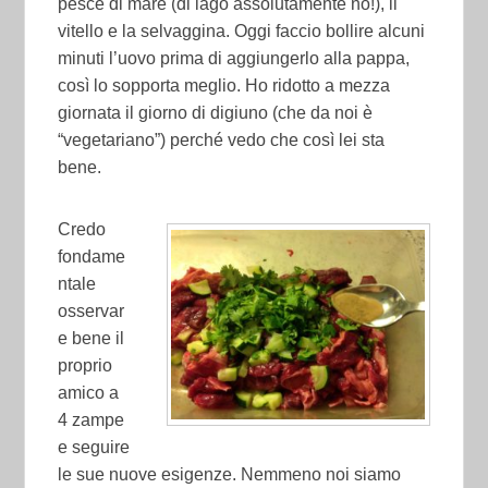
pesce di mare (di lago assolutamente no!), il
vitello e la selvaggina. Oggi faccio bollire alcuni
minuti l’uovo prima di aggiungerlo alla pappa,
così lo sopporta meglio. Ho ridotto a mezza
giornata il giorno di digiuno (che da noi è
“vegetariano”) perché vedo che così lei sta
bene.
Credo
fondame
ntale
osservar
e bene il
proprio
amico a
4 zampe
e seguire
le sue nuove esigenze. Nemmeno noi siamo